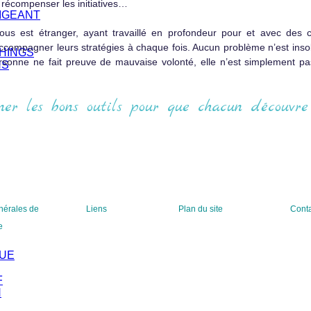
 récompenser les initiatives…
IGEANT
nous est étranger, ayant travaillé en profondeur pour et avec des 
compagner leurs stratégies à chaque fois. Aucun problème n’est insolu
HINGS
sonne ne fait preuve de mauvaise volonté, elle n’est simplement pa
NS
er les bons outils pour que chacun découvre
nérales de
Liens
Plan du site
Conta
e
QUE
F
N