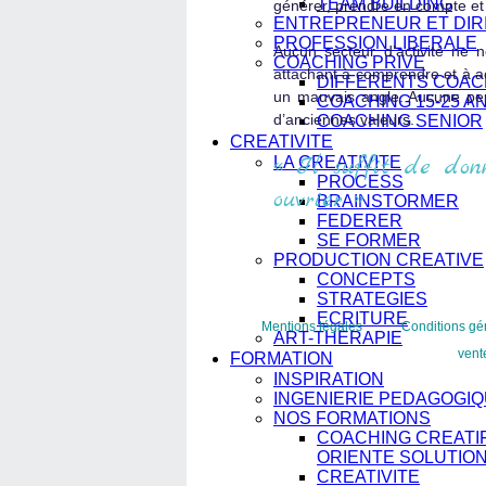
TEAM BUILDING
générer, prendre en compte et
ENTREPRENEUR ET DIR
PROFESSION LIBERALE
Aucun secteur d’activité ne 
COACHING PRIVE
attachant à comprendre et à ac
DIFFERENTS COAC
un mauvais angle. Aucune per
COACHING 15-25 A
d’anciennes valeurs.
COACHING SENIOR
CREATIVITE
« Il suffit de donn
LA CREATIVITE
PROCESS
ouvrier. »
BRAINSTORMER
FEDERER
SE FORMER
PRODUCTION CREATIVE
CONCEPTS
STRATEGIES
ECRITURE
Mentions légales
Conditions gé
ART-THERAPIE
vent
FORMATION
INSPIRATION
INGENIERIE PEDAGOGI
NOS FORMATIONS
COACHING CREATI
ORIENTE SOLUTIO
CREATIVITE