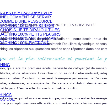
N 1 CLIC
ALENTS ET SA CREATIVITE
NNEL COMMENT SE SERVIR
 COMME D'UNE RESSOURCE
ique, l'équilibre, l'échange et la créativité
OACHING 100% ANTI-STRESS
CHOISIS, JE TE DIRAI QUI TU ES
érence :
ACHING 100% PETITS PLAISIRS
OACHING 100% ART-THERAPIE
, équipes, des centaines de projets créatifs et… notre destin, nous ch
OACHING 100% EMOTIONS
ons aussi appris à trouver et maintenir l'équilibre dynamique nécessai
ching les réponses aux questions restées sans réponses dans nos carr
e est la plus intéressante et pourtant la p
?
CHING
n, qui a été ma première école, nécessite de côtoyer (et de manage
itudes, et de situations. Pour chacun on se doit d’être motivant, adapté
dans ce métier. Pourtant, on se sent désemparé par moment et l’acc
tre, extérieure, et compétente. De cette cohabitation des énergies,
ux et la paix. C'est le rôle du coach. » Eveline Bouillon
HINGS
er l’alchimie qui fait avancer une équipe, motiver, concentrer les énergi
OGIQUE
ure pour optimiser son efficacité, comment écouter chacun sans pe