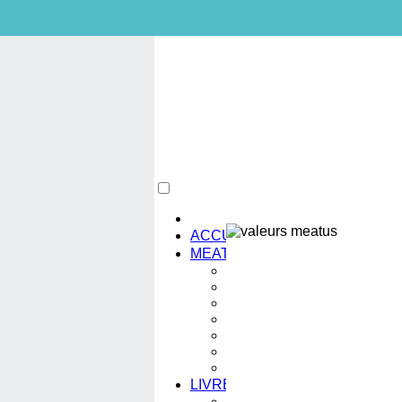
ACCUEIL
MEATUS
NOTRE SOCIETE
NOTRE EQUIPE
NOS VALEURS
NOS REFERENCES
NOS TEMOIGNAGES
NOS CERTIFIES
NOS PARTENAIRES
LIVRES
L'AUTEUR